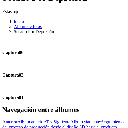
Estás aquí:
Inicio
Álbum de fotos
Secado Por Depresión
Captura06
Captura03
Captura01
Navegación entre álbumes
Anterior
Álbum anterior:
Test
Siguiente
Álbum siguiente:
Seguimiento
del proceso de producción desde el diseño 3D hasta el producto